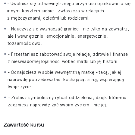
– Uwolnisz się od wewnętrznego przymusu opiekowania się
innymi kosztem siebie – zwłaszcza w relacjach
Albo po prostu nie czujesz siebie — tylko obowiązki,
z mężczyznami, dziećmi lub rodzicami.
zadania, presję?
– Nauczysz się wyznaczać granice – nie tylko na zewnątrz,
ale i wewnętrznie: emocjonalnie, energetycznie,
Wszystko to prowadzi do jednego źródła: Twojej relacji
tożsamościowo.
z matką.
– Przestaniesz sabotować swoje relacje, zdrowie i finanse
Nie tej, która zaplatała ci warkocze i gotowała rosół.
z nieświadomej lojalności wobec matki lub jej historii.
– Odnajdziesz w sobie wewnętrzną matkę – taką, jakiej
Ale tej, która nadal mieszka w twoim ciele, głosie
naprawdę potrzebowałaś: kochającą, silną, wspierającą
i wyborach.
twoje życie.
– Zrobisz symboliczny rytuał oddzielenia, dzięki któremu
Ten kurs to intymna podróż. Rytuał wyjścia z cienia.
zaczniesz naprawdę żyć swoim życiem – nie jej.
W 18 modułach poprowadzę cię przez kolejne warstwy
waszej relacji — od Twojego porodu i pierwszych chwil w ciele
Zawartość kursu
kobiety, przez wdrukowane przekazy o jedzeniu, wyglądzie,