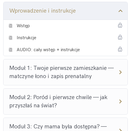
seksualności, pieniądzach, aż po moment, w którym stajesz
na własnych nogach jako TY — nie jako „córka matki”.
Wprowadzenie i instrukcje
Dowiesz się:
Wstęp
Instrukcje
dlaczego od lat masz te same problemy z ciałem,
emocjami albo relacjami,
AUDIO: cały wstęp + instrukcje
jak przekonania Twojej matki o kobiecości,
Moduł 1: Twoje pierwsze zamieszkanie —
mężczyznach i pieniądzach wciąż działają w Tobie,
matczyne łono i zapis prenatalny
jak przestać być „grzeczną dziewczynką” i zacząć żyć
jako wolna kobieta.
Moduł 2: Poród i pierwsze chwile — jak
przyszłaś na świat?
To kurs do czytania i słuchania.
Moduł 3: Czy mama była dostępna? —
Każdy moduł to konkretna porcja uświadamiającej wiedzy,