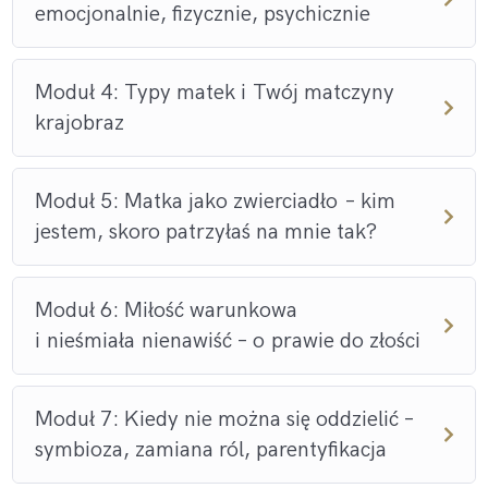
ćwiczeń, medytacji i wglądu, który porusza serce i ciało.
emocjonalnie, fizycznie, psychicznie
Dla kogo?
Moduł 4: Typy matek i Twój matczyny
krajobraz
Dla kobiet, które:
czują, że są gotowe na głęboką zmianę,
Moduł 5: Matka jako zwierciadło – kim
jestem, skoro patrzyłaś na mnie tak?
chcą wrócić do siebie — nie tylko mentalnie, ale też
emocjonalnie i fizycznie,
Moduł 6: Miłość warunkowa
są zmęczone graniem ról i chcą poznać swoje
i nieśmiała nienawiść – o prawie do złości
prawdziwe JA,
pragną życia, w którym będą spełnione i nakarmione
Moduł 7: Kiedy nie można się oddzielić –
tak, jak tego potrzebują.
symbioza, zamiana ról, parentyfikacja