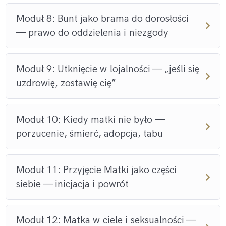
To nie jest kolejny kurs rozwojowy.
Moduł 8: Bunt jako brama do dorosłości
— prawo do oddzielenia i niezgody
To rytuał przejścia.
Wejdziesz jako ta, która wciąż czeka na uznanie swojej
Moduł 9: Utknięcie w lojalności — „jeśli się
matki.
uzdrowię, zostawię cię”
Wyjdziesz jako ta, która daje je sobie sama.
Moduł 10: Kiedy matki nie było —
Kup teraz. Nie odkładaj swojego życia na później.
porzucenie, śmierć, adopcja, tabu
Bo „później” to często
nigdy
.
Moduł 11: Przyjęcie Matki jako części
Dostęp do kursu otrzymujesz
na zawsze
.
siebie — inicjacja i powrót
Kurs jest zakończony certyfikatem, potwierdzającym drogę,
Moduł 12: Matka w ciele i seksualności —
jaką przejdziesz.