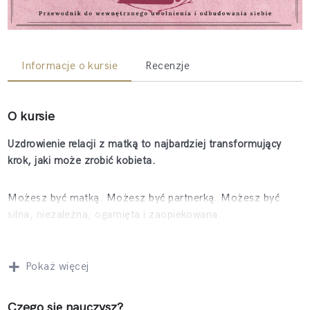
Informacje o kursie
Recenzje
O kursie
Uzdrowienie relacji z matką to najbardziej transformujący
krok, jaki może zrobić kobieta.
Możesz być matką. Możesz być partnerką. Możesz być
silna, niezależna, ogarnięta i zaopiekowana.
Możesz znać wszystkie techniki rozwoju i przeczytać
Pokaż więcej
wszystkie książki.
Ale jeśli w środku nadal jesteś przywiązana do swojej matki
Czego się nauczysz?