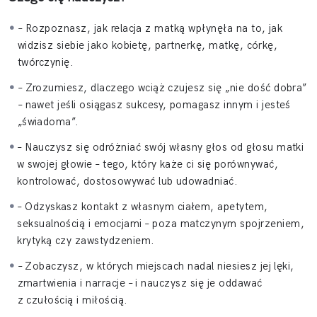
— tej krytycznej, tej samotnej, tej lękowej, tej kontrolującej
– Rozpoznasz, jak relacja z matką wpłynęła na to, jak
— to wciąż żyjesz jej historią. Nie swoją.
widzisz siebie jako kobietę, partnerkę, matkę, córkę,
twórczynię.
Ten dotyka wszelkich spraw i tematów, w których Twoja
matka (lub jej brak) ma znaczenie.
– Zrozumiesz, dlaczego wciąż czujesz się „nie dość dobra”
– nawet jeśli osiągasz sukcesy, pomagasz innym i jesteś
„świadoma”.
Zdejmuje z barków to, co niosłaś przez całe życie.
– Nauczysz się odróżniać swój własny głos od głosu matki
Czy często czujesz, że
musisz
się starać, żeby zasłużyć?
w swojej głowie – tego, który każe ci się porównywać,
kontrolować, dostosowywać lub udowadniać.
Masz wrażenie, że jesteś za dużo… albo za mało?
– Odzyskasz kontakt z własnym ciałem, apetytem,
seksualnością i emocjami – poza matczynym spojrzeniem,
Przyciągasz ludzi, którzy cię nie widzą, nie szanują, nie
krytyką czy zawstydzeniem.
doceniają?
– Zobaczysz, w których miejscach nadal niesiesz jej lęki,
zmartwienia i narracje – i nauczysz się je oddawać
Trudno ci być czułą i spokojną… bo wciąż jesteś napięta
z czułością i miłością.
w środku?