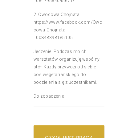
106479564045671/
2. Owocowa Chojnata:
https://www.facebook.com/Owo
cowa-Chojnata-
100848398185105
Jedzenie: Podczas moich
warsztatów organizuję wspólny
stół. Każdy przywozi od siebie
coś wegetariańskiego do
podzielenia się z uczestnikami.
Do zobaczenia!
CZYM JEST PRACA