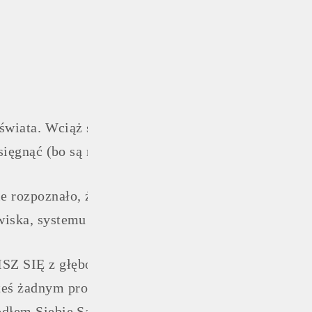
świata. Wciąż siebie osądzasz (za słaby, za mało, nie
osięgnąć (bo są niczym).
 rozpoznało, że jego istnienie pochodzi z Głębi Ser
owiska, systemu społecznego.
ISZ SIĘ z głębokiego snu nieświadomości. To mome
ś żadnym produktem, że w twoich żyłach nie płynie
Źródłem Siebie Samego. I rozpoznać Siebie możesz t