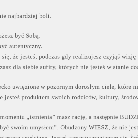
nie najbardziej boli.
ożesz być Sobą.
yć autentyczny.
się, że jesteś, podczas gdy realizujesz czyjąś wizję 
asz dla siebie sufity, których nie jesteś w stanie d
cko uwięzione w pozornym dorosłym ciele, które nie
że jesteś produktem swoich rodziców, kultury, środ
momentu „istnienia” masz rację, a następnie BUDZ
„być swoim umysłem”. Obudzony WIESZ, że nie jeste
ś niczego spuścizną. Jesteś samostwarzającym się 