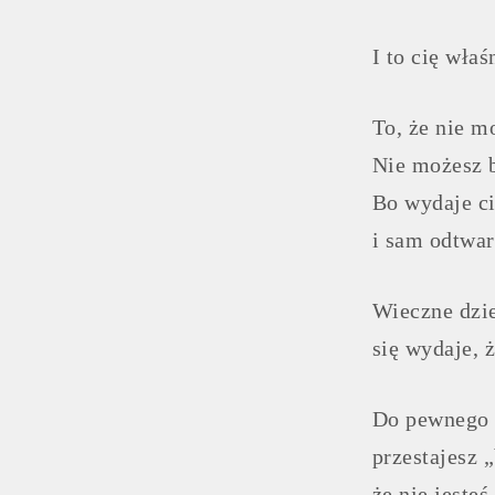
I to cię właś
To, że nie m
Nie możesz b
Bo wydaje ci 
i sam odtwarz
Wieczne dzie
się wydaje, 
Do pewnego 
przestajesz 
że nie jeste