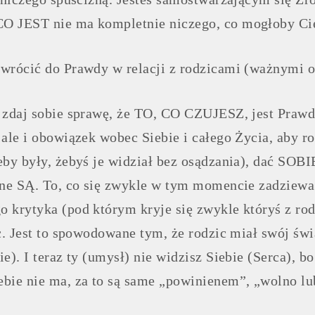
O JEST nie ma kompletnie niczego, co mogłoby Cię
wrócić do Prawdy w relacji z rodzicami (ważnymi 
 zdaj sobie sprawę, że TO, CO CZUJESZ, jest Prawdą
, ale i obowiązek wobec Siebie i całego Życia, 
eby były, żebyś je widział bez osądzania), dać SOBI
one SĄ. To, co się zwykle w tym momencie zadziewa 
 krytyka (pod którym kryje się zwykle któryś z rod
tc. Jest to spowodowane tym, że rodzic miał swój św
ie). I teraz ty (umysł) nie widzisz Siebie (Serca), 
bie nie ma, za to są same „powinienem”, „wolno lub