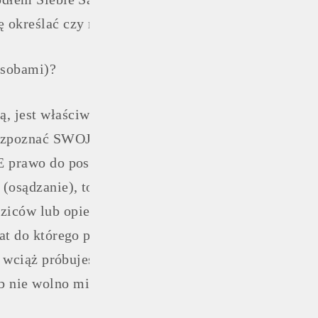
 określać czy mówić o Tobie.
osobami)?
, jest właściwe, jest WAŻNE, JEST. Jeśli już to czy
aby rozpoznać SWOJE PRAGNIENIA, SWOJE potrzeby
E prawo do posiadania własnych potrzeb i pragnień 
(osądzanie), to komentowanie tych potrzeb i pragni
ziców lub opiekunów) i nie uznawanie ich za realne,
iat do którego przykładał Ciebie, jednocześnie nie 
bo wciąż próbujesz odnaleźć Siebie w nie-swoim świe
 nie wolno mi”, „muszę” etc.).