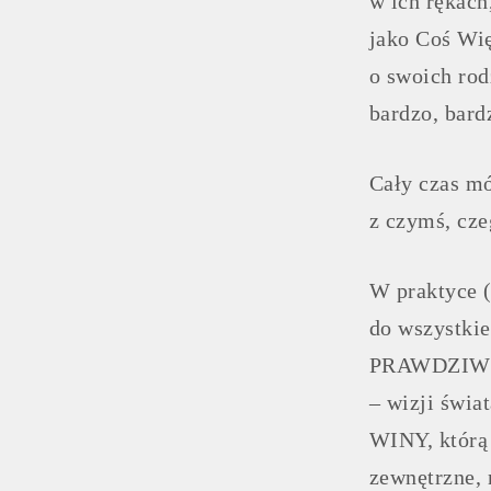
w ich rękach
jako Coś Wi
o swoich rod
bardzo, bard
Cały czas 
z czymś, cze
W praktyce (
do wszystkie
PRAWDZIWE i 
– wizji świa
WINY, którą 
zewnętrzne, 