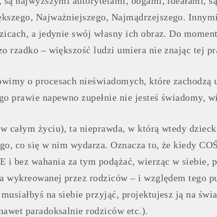
, są najwyższymi autorytetami, bogami, ideałami, są
ększego, Najważniejszego, Najmądrzejszego. Innym
zicach, a jedynie swój własny ich obraz. Do mome
zo rzadko – większość ludzi umiera nie znając tej p
mówimy o procesach nieświadomych, które zacho
go prawie napewno zupełnie nie jesteś świadomy, wi
w całym życiu), ta nieprawda, w którą wtedy dzieck
go, co się w nim wydarza. Oznacza to, że kiedy COŚ
bez wahania za tym podążać, wierząc w siebie, prz
ta wykreowanej przez rodziców – i względem tego pu
musiałbyś na siebie przyjąć, projektujesz ją na świ
nawet paradoksalnie rodziców etc.).