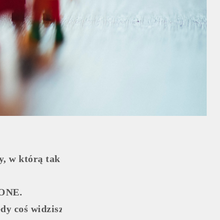
 w którą tak głęboko wierzysz, że jest prawdą, i
ZONE.
dy coś widzisz czarno na białym, już wiesz, czy j