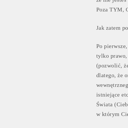
Poza TYM, C
Jak zatem po
Po pierwsze,
tylko prawo
(pozwolić, ż
dlatego, że 
wewnętrznego
istniejące e
Świata (Cieb
w którym Cie