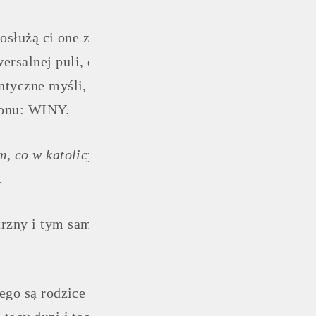
 posłużą ci one za uniwersalny wzór tego, co nazywa
ersalnej puli, dostępnej dla wszystkich LUDZI. Ozn
tyczne myśli, pragnienia i cienie. Oczywiście różni
zonu: WINY.
m, co w katolicyzmie grzech pierworodny. I jest to T
.
trzny i tym samym zewnętrzny, był LUDZKI. Taki sa
ego są rodzice (lub najbliższe osoby) – Wszystkim, 