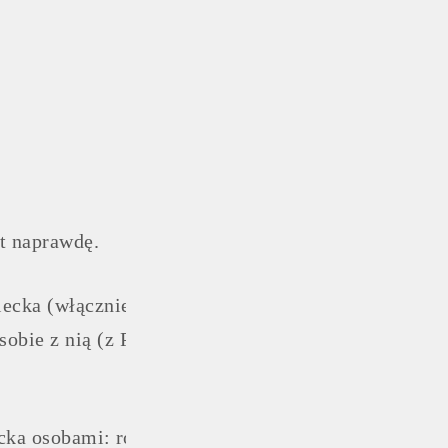
st naprawdę.
cka (włącznie z Tobą) jest:
ie z nią (z Prawdą) poradzić, zaczyna oszukiwać 
cka osobami: rodzicami (ale też ważnymi bliskimi, 