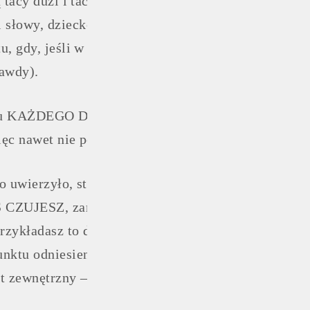
 tacy duzi i tacy wszechpotężni – widzi ich nie jak
i słowy, dziecko (a potem dorosły człowiek) NIE 
ntu, gdy, jeśli w ogóle, wybierze WIDZIEĆ PRAWDĘ 
rawdy).
dzą u KAŻDEGO DZIECKA BEZ WYJĄTKU. Mamy więc
ęc nawet nie pomyślałbyś, że coś takiego może „w T
o uwierzyło, staje się całym jego światem i punktam
 CZUJESZ, zamiast po prostu, naturalnie rozpoznać
ykładasz to do punktu odniesienia, jaki od dziecka
nktu odniesienia osądzasz samego siebie i/lub, nie
at zewnętrzny – wtedy obwiniasz (ludzi, system, war