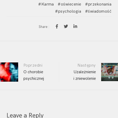
Karma
oświecenie
przekonania
psychologia
świadomość
Share :
Post
Poprzedni
Następny
navigation
O chorobie
Uzależnienie
psychicznej
i zniewolenie
Leave a Reply