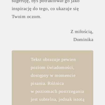
sugeruję, byś potraktował go jako
inspirację do tego, co ukazuje się
Twoim oczom.
Z miłością,
Dominika
Tekst obrazuje pewien
poziom świadomości,
dostępny w momencie
pisania. Różnica
w poziomach postrzegania
jest subtelna, jednak istotą