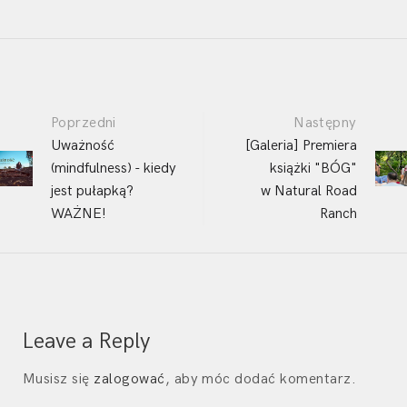
Post
Poprzedni
Następny
navigation
Uważność
[Galeria] Premiera
(mindfulness) - kiedy
książki "BÓG"
jest pułapką?
w Natural Road
WAŻNE!
Ranch
Leave a Reply
Musisz się
zalogować
, aby móc dodać komentarz.