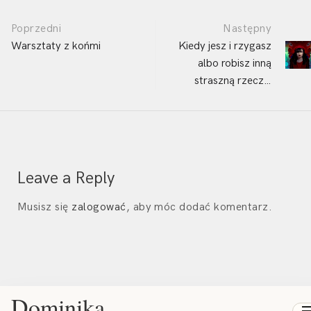
Post
Poprzedni
Następny
navigation
Warsztaty z końmi
Kiedy jesz i rzygasz
albo robisz inną
straszną rzecz…
Leave a Reply
Musisz się
zalogować
, aby móc dodać komentarz.
Dominika